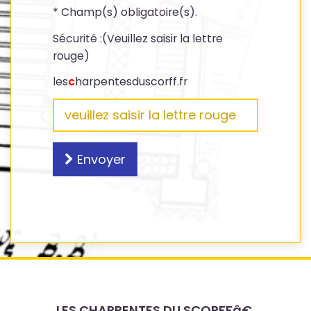
* Champ(s) obligatoire(s).
Sécurité :(Veuillez saisir la lettre
rouge)
les
c
harpentesduscorff.fr
Envoyer
LES CHARPENTES DU SCORFFâ€‚