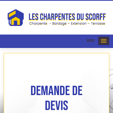
MENU :
Ouvri
le
menu
Demande de
devis